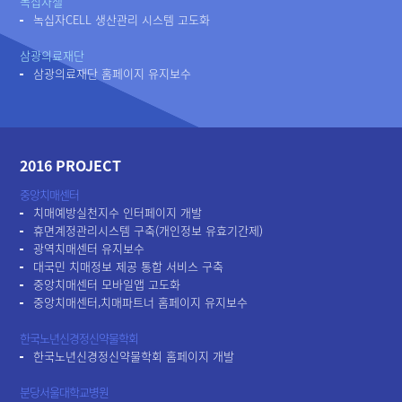
녹십자셀
녹십자CELL 생산관리 시스템 고도화
삼광의료재단
삼광의료재단 홈페이지 유지보수
2016 PROJECT
중앙치매센터
치매예방실천지수 인터페이지 개발
휴면계정관리시스템 구축(개인정보 유효기간제)
광역치매센터 유지보수
대국민 치매정보 제공 통합 서비스 구축
중앙치매센터 모바일앱 고도화
중앙치매센터,치매파트너 홈페이지 유지보수
한국노년신경정신약물학회
한국노년신경정신약물학회 홈페이지 개발
분당서울대학교병원