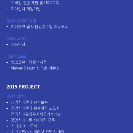
모바일 전면 개편 및 UX고도화
치매인지 게임개발
분당서울대학교병원
치매체크 앱 마음건강수첩 메뉴구축
삼광의료재단
자동연장
네오젠소프트
헬스포유 - PHR의사용
Viewer Design & Publicking
2015 PROJECT
중앙치매센터
광역치매센터 유지보수
중앙치매센터 홈페이지 고도화 :
전국치매유병통계제공기능개발
중앙치매파트너페이지 구축
치매체크 고도화
치매파트너즈 이러닝 컨텐츠 개발