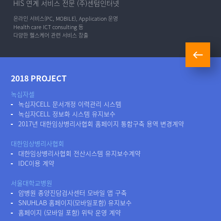
HIS 연계 서비스 전문 (주)센텀인터넷
온라인 서비스(PC, MOBILE), Application 운영
Health care ICT consulting 등
다양한 헬스케어 관련 서비스 창출
2018 PROJECT
녹십자셀
녹십자CELL 문서개정 이력관리 시스템
녹십자CELL 정보화 시스템 유지보수
2017년 대한임상병리사협회 홈페이지 통합구축 용역 변경계약
대한임상병리사협회
대한임상병리사협회 전산시스템 유지보수계약
IDC이용 계약
서울대학교병원
암병원 종양진담검사센터 모바일 앱 구축
SNUHLAB 홈페이지(모바일포함) 유지보수
홈페이지 (모바일 포함) 위탁 운영 계약